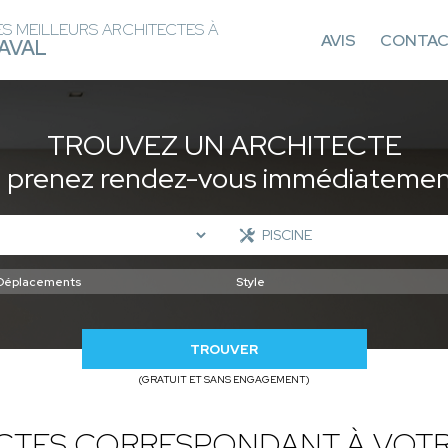
ES MEILLEURS ARCHITECTES À
AVIS
CONTA
AVAL
TROUVEZ UN ARCHITECTE
t prenez rendez-vous immédiatement
TROUVER
(GRATUIT ET SANS ENGAGEMENT)
ECTES CORRESPONDANT À VOTR