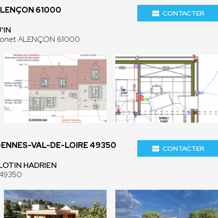
ALENÇON 61000
CONTACTER
'IN
l bonet ALENÇON 61000
GENNES-VAL-DE-LOIRE 49350
CONTACTER
GLOTIN HADRIEN
 49350