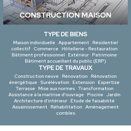
CONSTRUCTION MAISON
TYPE DE BIENS
Maison individuelle
•
Appartement
•
Résidentiel
collectif
•
Commerce
•
Hôtellerie - Restauration
•
Bâtiment professionnel
•
Extérieur
•
Patrimoine
•
Bâtiment accueillant du public (ERP)
TYPE DE TRAVAUX
Construction neuve
•
Rénovation
•
Rénovation
énergétique
•
Surélévation
•
Extension
•
Expertise
•
Terrasse
•
Mise aux normes
•
Transformation
•
Assistance à la maitrise d'ouvrage
•
Piscine
•
Jardin
•
Architecture d’intérieur
•
Étude de faisabilité
•
Assainissement
•
Réhabilitation
•
Aménagement
combles