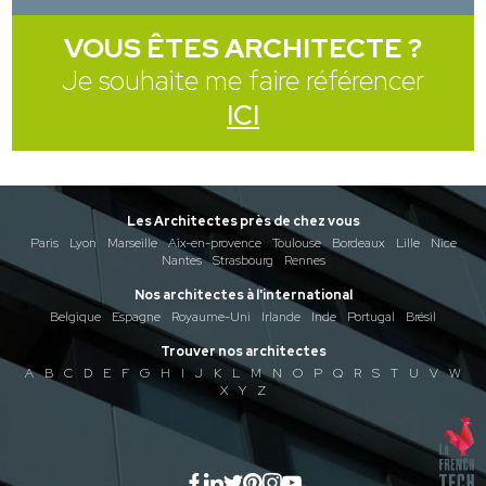
VOUS ÊTES ARCHITECTE ?
Je souhaite me faire référencer
ICI
Les Architectes près de chez vous
Paris
Lyon
Marseille
Aix-en-provence
Toulouse
Bordeaux
Lille
Nice
Nantes
Strasbourg
Rennes
Nos architectes à l'international
Belgique
Espagne
Royaume-Uni
Irlande
Inde
Portugal
Brésil
Trouver nos architectes
A
B
C
D
E
F
G
H
I
J
K
L
M
N
O
P
Q
R
S
T
U
V
W
X
Y
Z