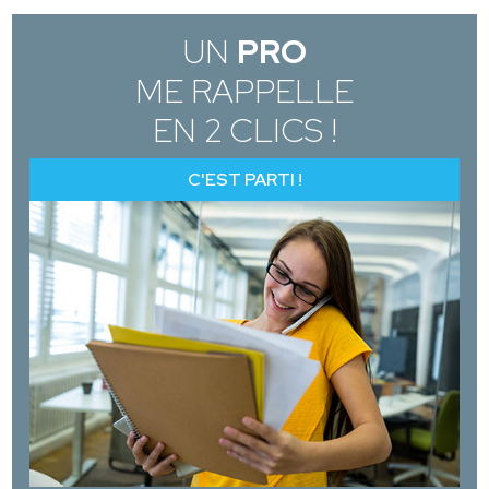
UN
PRO
ME RAPPELLE
EN 2 CLICS !
C'EST PARTI !